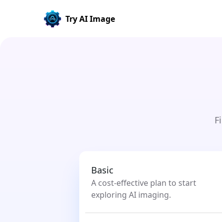
Try AI Image
F
Basic
A cost-effective plan to start
exploring AI imaging.