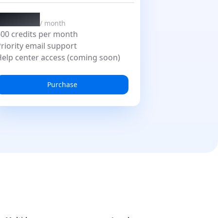
$29.9
/
month
00 credits per month
riority email support
elp center access (coming soon)
Purchase