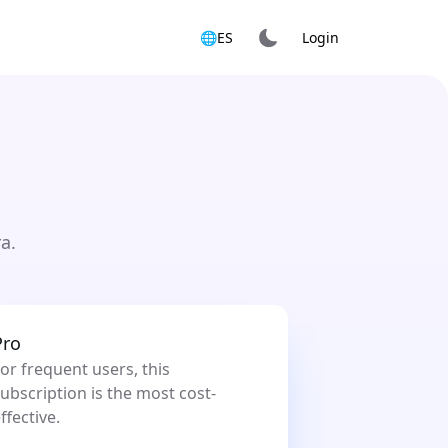
🌐
ES
Login
a.
Pro
or frequent users, this
ubscription is the most cost-
ffective.