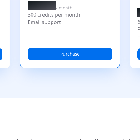
$19.9
/
month
300 credits per month
6
Email support
P
H
Purchase