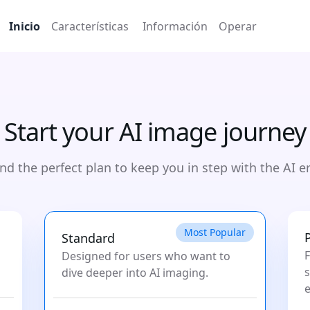
Inicio
Características
Información
Operar
Start your AI image journey
ind the perfect plan to keep you in step with the AI er
Most Popular
Standard
F
Designed for users who want to
s
dive deeper into AI imaging.
e