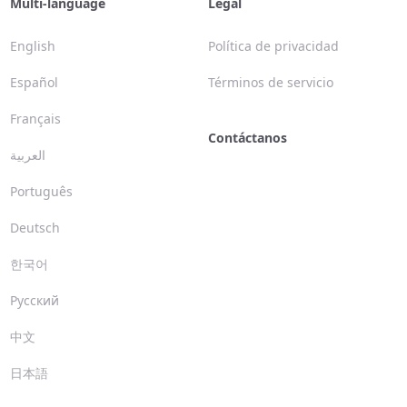
Multi-language
Legal
English
Política de privacidad
Español
Términos de servicio
Français
Contáctanos
العربية
Português
Deutsch
한국어
Русский
中文
日本語