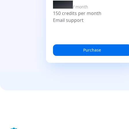
$9.9
/
month
150 credits per month
Email support
Purchase